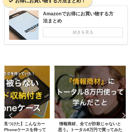
お得にお買い物する方法まとめ！
Amazonでお得にお買い物する方
法まとめ
続きを見る
】こんなカー
情報商材、全てが詐欺じゃないと
電動歯
ケースを待って
思う。トータル8万円で買ってみた
『Denta