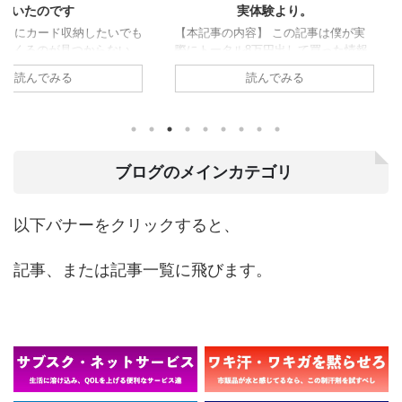
す
実体験より。
シな
収納したいでも
【本記事の内容】 この記事は僕が実
【本記事の内
つからない
際にトータル8万円出して買った情報
いたいと思っ
ス難民な方いら
商材から得られたことをまとめていま
なものはい
読んでみる
ね。 カード
す。 情報商材は全て詐欺なのか？ 役
ばいい コス
手帳型は使い
に立つことがあるのか？インチキでは
こういった
型はカードが
ないのか？ なんでそもそも8万円も出
読み進めて
 はい、これ僕
す気になったのか？ 実際買った人の
機能でコス
大半の選択肢
感想を知りたいなら読み進めてみてく
歯ブラシ『De
来てカードは
ださい。 詐欺が多いと言われる情報
ーを絡めなが
ブログのメインカテゴリ
が超分厚いの
商材についてそんなものを買うべき
既に別の電
て行くガラガ
か、買わないべきか。 これについて
『GALLEID
れ、ポケット
書いてみようと思います。 情報商材
後ガレイド
以下バナーをクリックすると、
んか良さそう
に関しては多数の方は”反対派”の様な
ス、品質共に
材質がレザー
気がします。 ちなみに僕自身はとい
すが、後発
記事、または記事一覧に飛びます。
うと、情報商材を買う側の人間で ...
『Dentaly ...