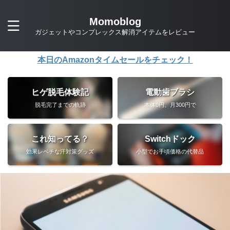
Momoblog
ガジェットやコンプレックス解消アイテムをレビュー
本日のAmazonタイムセールをチェック！
ヒゲ脱毛体験記
電動歯ブラシ
脱毛完了までの軌跡
本体0円、月300円で
これ知ってる？
Switchドック
効果レベチな汗対策グッズ
小型でお手頃価格の代替品