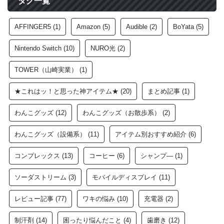
タグ一覧
AFFINGER5
(1)
Amazon
(5)
Audible
(2)
BoYata
(5)
Nintendo Switch
(10)
NURO光
(2)
TOWER（山崎実業）
(1)
★これはッ！と思った神アイテム★
(20)
まとめ記事
(1)
わんこグッズ
(12)
わんこグッズ（お散歩系）
(2)
わんこグッズ（設備系）
(11)
アイテム別おすすめ紹介
(6)
コンプレックス
(13)
コーヒー
(6)
シャンプ―
(1)
ソーダストリーム
(3)
モバイルディスプレイ
(11)
レビュー記事
(77)
ワキの悩み
(10)
充電器
(2)
制汗剤
(14)
困ったり悩んだこと
(4)
歯磨き
(12)