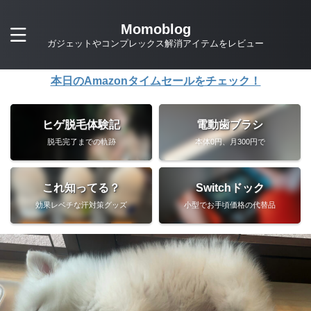
Momoblog
ガジェットやコンプレックス解消アイテムをレビュー
本日のAmazonタイムセールをチェック！
ヒゲ脱毛体験記
電動歯ブラシ
脱毛完了までの軌跡
本体0円、月300円で
これ知ってる？
Switchドック
効果レベチな汗対策グッズ
小型でお手頃価格の代替品