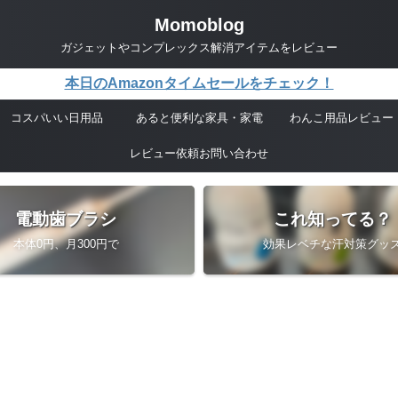
Momoblog
ガジェットやコンプレックス解消アイテムをレビュー
本日のAmazonタイムセールをチェック！
コスパいい日用品
あると便利な家具・家電
わんこ用品レビュー
レビュー依頼お問い合わせ
電動歯ブラシ
これ知ってる？
本体0円、月300円で
効果レベチな汗対策グッ