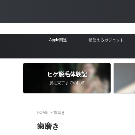
Apple関連
超使えるガジェット
ヒゲ脱毛体験記
脱毛完了までの軌跡
HOME
>
歯磨き
歯磨き