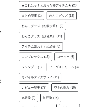
★これはッ！と思った神アイテム★
(20)
まとめ記事
(1)
わんこグッズ
(12)
わんこグッズ（お散歩系）
(2)
ら
わんこグッズ（設備系）
(11)
アイテム別おすすめ紹介
(6)
コンプレックス
(13)
コーヒー
(6)
シャンプ―
(1)
ソーダストリーム
(3)
モバイルディスプレイ
(11)
せ
レビュー記事
(77)
ワキの悩み
(10)
充電器
(2)
制汗剤
(14)