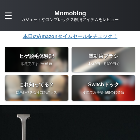
Momoblog
ガジェットやコンプレックス解消アイテムをレビュー
本日のAmazonタイムセールをチェック！
ヒゲ脱毛体験記
電動歯ブラシ
脱毛完了までの軌跡
本体0円、月300円で
これ知ってる？
Switchドック
効果レベチな汗対策グッズ
小型でお手頃価格の代替品