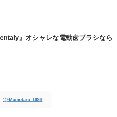
ntaly』オシャレな電動歯ブラシなら
 （
@Momotaro_1986
）