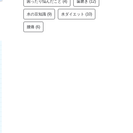
困ったり悩んだこと
(4)
歯磨き
(12)
水の豆知識
(9)
水ダイエット
(10)
腰痛
(6)