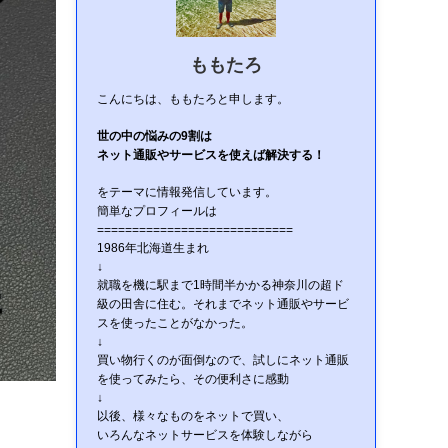
ももたろ
こんにちは、ももたろと申します。
世の中の悩みの9割は
ネット通販やサービスを使えば解決する！
をテーマに情報発信しています。
簡単なプロフィールは
============================
1986年北海道生まれ
↓
就職を機に駅まで1時間半かかる神奈川の超ド
級の田舎に住む。それまでネット通販やサービ
スを使ったことがなかった。
↓
買い物行くのが面倒なので、試しにネット通販
を使ってみたら、その便利さに感動
↓
以後、様々なものをネットで買い、
いろんなネットサービスを体験しながら