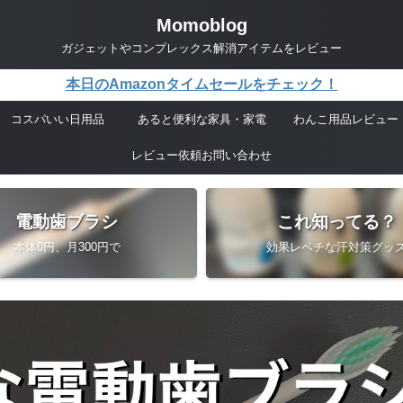
Momoblog
ガジェットやコンプレックス解消アイテムをレビュー
本日のAmazonタイムセールをチェック！
コスパいい日用品
あると便利な家具・家電
わんこ用品レビュー
レビュー依頼お問い合わせ
電動歯ブラシ
これ知ってる？
本体0円、月300円で
効果レベチな汗対策グッ