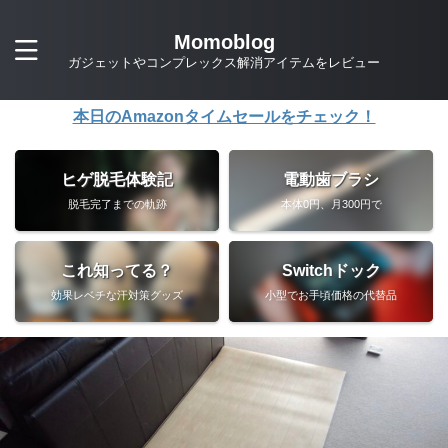
Momoblog
ガジェットやコンプレックス解消アイテムをレビュー
本日のAmazonタイムセールをチェック！
ヒゲ脱毛体験記
電動歯ブラシ
脱毛完了までの軌跡
本体0円、月300円で
これ知ってる？
Switchドック
効果レベチな汗対策グッズ
小型でお手頃価格の代替品