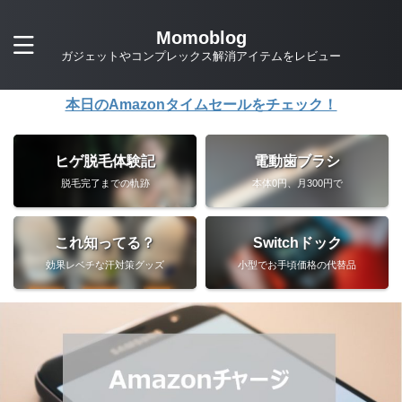
Momoblog
ガジェットやコンプレックス解消アイテムをレビュー
本日のAmazonタイムセールをチェック！
ヒゲ脱毛体験記
電動歯ブラシ
脱毛完了までの軌跡
本体0円、月300円で
これ知ってる？
Switchドック
効果レベチな汗対策グッズ
小型でお手頃価格の代替品