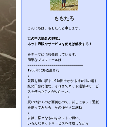
ももたろ
こんにちは、ももたろと申します。
世の中の悩みの9割は
ネット通販やサービスを使えば解決する！
をテーマに情報発信しています。
簡単なプロフィールは
============================
1986年北海道生まれ
↓
就職を機に駅まで1時間半かかる神奈川の超ド
級の田舎に住む。それまでネット通販やサービ
スを使ったことがなかった。
↓
買い物行くのが面倒なので、試しにネット通販
を使ってみたら、その便利さに感動
↓
以後、様々なものをネットで買い、
いろんなネットサービスを体験しながら