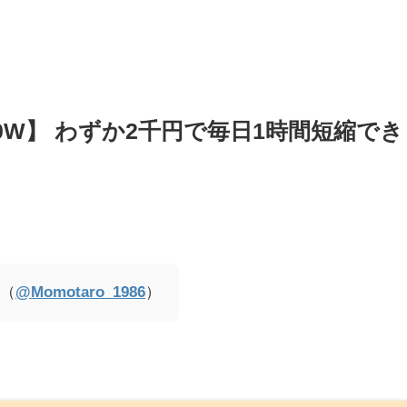
 20W】 わずか2千円で毎日1時間短縮でき
 （
@Momotaro_1986
）