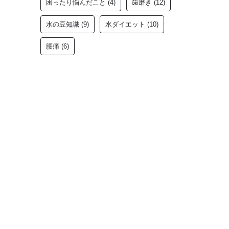
困ったり悩んだこと
(4)
歯磨き
(12)
水の豆知識
(9)
水ダイエット
(10)
腰痛
(6)