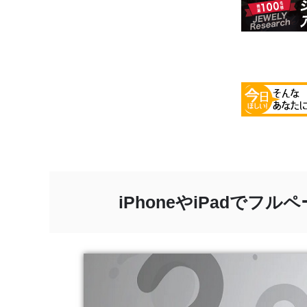
iPhoneやiPadで