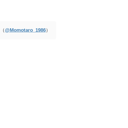
 （
@Momotaro_1986
）