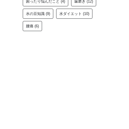
困ったり悩んだこと
(4)
歯磨き
(12)
水の豆知識
(9)
水ダイエット
(10)
腰痛
(6)