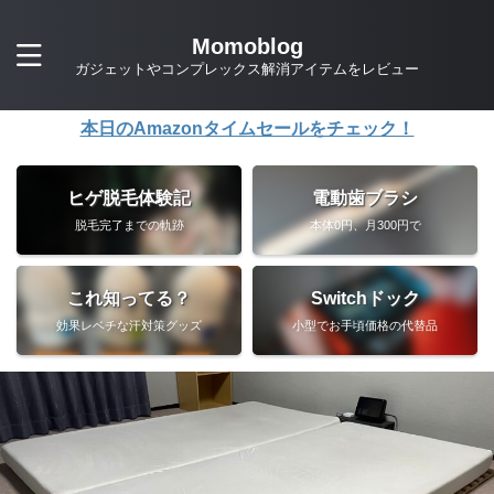
Momoblog
ガジェットやコンプレックス解消アイテムをレビュー
本日のAmazonタイムセールをチェック！
ヒゲ脱毛体験記
電動歯ブラシ
脱毛完了までの軌跡
本体0円、月300円で
これ知ってる？
Switchドック
効果レベチな汗対策グッズ
小型でお手頃価格の代替品